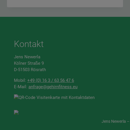
VS.
KRISTALLINE
INTELLIGENZ
–
WARUM
DEIN
GEHIRN
BEIDES
Kontakt
BRAUCHT
Jens Newerla
Kölner Straße 9
D-51503 Rösrath
Mobil:
+49 (0) 16 3 / 63 56 47 6
E-Mail:
anfrage@gehirnfitness.eu
Jens Newerla – 