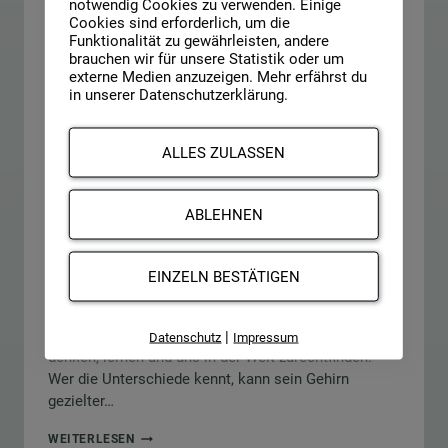
notwendig Cookies zu verwenden. Einige
Cookies sind erforderlich, um die
Funktionalität zu gewährleisten, andere
UNSER GEHIRN
brauchen wir für unsere Statistik oder um
Fluide vs. kristalline
externe Medien anzuzeigen. Mehr erfährst du
in unserer Datenschutzerklärung.
Intelligenz – warum dein
Gehirn beides braucht
ALLES ZULASSEN
Von
Jens Newerla
7. November 2022
ABLEHNEN
Hast du dich schon einmal gefragt, warum du
manche Probleme schnell durchdringst, dir aber
manchmal einfache Fakten einfach nicht einfallen
EINZELN BESTÄTIGEN
wollen? Dahinter stecken zwei unterschiedliche
Arten von Intelligenz: die fluide und die kristalline
Intelligenz. Beide beeinflussen maßgeblich, wie wir
|
Datenschutz
Impressum
denken, lernen und uns in der Welt zurechtfinden.
Wer die Unterschiede kennt, kann sein Gehirn
gezielter…
FLUIDE
WEITERLESEN