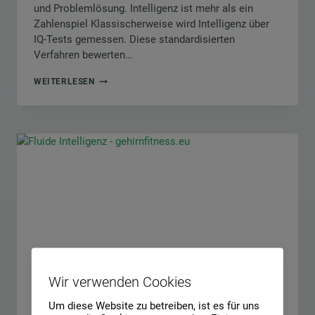
und Problemlösung. Intelligenz ist mehr als ein
Zahlenspiel Klassischerweise wird Intelligenz über
IQ-Tests gemessen. Diese standardisierten
Verfahren bewerten…
WAS
WEITERLESEN
IST
INTELLIGENZ
–
UND
KANN
MAN
SIE
TRAINIEREN?
Wir verwenden Cookies
Um diese Website zu betreiben, ist es für uns