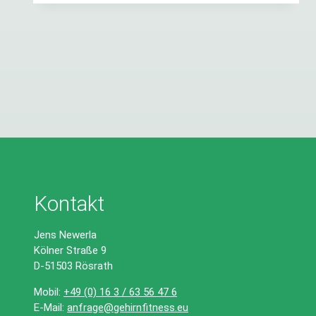
–
Was
du
tun
kannst,
wenn
dir
alles
zu
viel
wird
Kontakt
Jens Newerla
Kölner Straße 9
D-51503 Rösrath
Mobil:
+49 (0) 16 3 / 63 56 47 6
E-Mail:
anfrage@gehirnfitness.eu