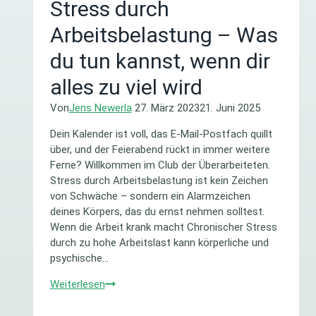
Stress durch
Arbeitsbelastung – Was
du tun kannst, wenn dir
alles zu viel wird
Von
Jens Newerla
27. März 2023
21. Juni 2025
Dein Kalender ist voll, das E-Mail-Postfach quillt
über, und der Feierabend rückt in immer weitere
Ferne? Willkommen im Club der Überarbeiteten.
Stress durch Arbeitsbelastung ist kein Zeichen
von Schwäche – sondern ein Alarmzeichen
deines Körpers, das du ernst nehmen solltest.
Wenn die Arbeit krank macht Chronischer Stress
durch zu hohe Arbeitslast kann körperliche und
psychische…
Stress
Weiterlesen
durch
Arbeitsbelastung