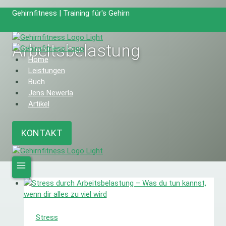
Zum
Gehirnfitness | Training für's Gehirn
Inhalt
springen
Arbeitsbelastung
Home
Leistungen
Buch
Jens Newerla
Artikel
KONTAKT
Stress