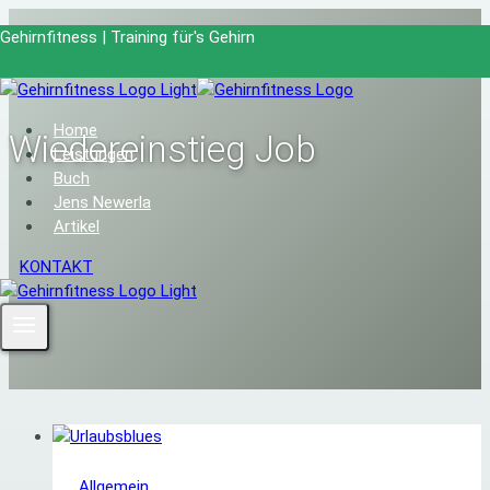
Zum
Gehirnfitness | Training für's Gehirn
Inhalt
springen
Home
Wiedereinstieg Job
Leistungen
Buch
Jens Newerla
Artikel
KONTAKT
Allgemein