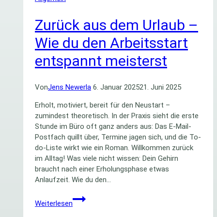
Zurück aus dem Urlaub –
Wie du den Arbeitsstart
entspannt meisterst
Von
Jens Newerla
6. Januar 2025
21. Juni 2025
Erholt, motiviert, bereit für den Neustart –
zumindest theoretisch. In der Praxis sieht die erste
Stunde im Büro oft ganz anders aus: Das E-Mail-
Postfach quillt über, Termine jagen sich, und die To-
do-Liste wirkt wie ein Roman. Willkommen zurück
im Alltag! Was viele nicht wissen: Dein Gehirn
braucht nach einer Erholungsphase etwas
Anlaufzeit. Wie du den…
Zurück
Weiterlesen
aus