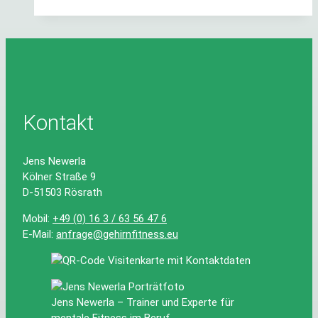
dem
Urlaub
–
Wie
du
den
Arbeitsstart
entspannt
Kontakt
meisterst
Jens Newerla
Kölner Straße 9
D-51503 Rösrath
Mobil:
+49 (0) 16 3 / 63 56 47 6
E-Mail:
anfrage@gehirnfitness.eu
Jens Newerla – Trainer und Experte für
mentale Fitness im Beruf